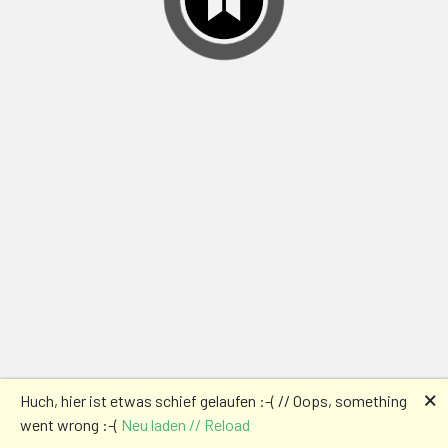
🗙
Huch, hier ist etwas schief gelaufen :-( // Oops, something
went wrong :-(
Neu laden // Reload