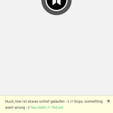
🗙
Huch, hier ist etwas schief gelaufen :-( // Oops, something
went wrong :-(
Neu laden // Reload