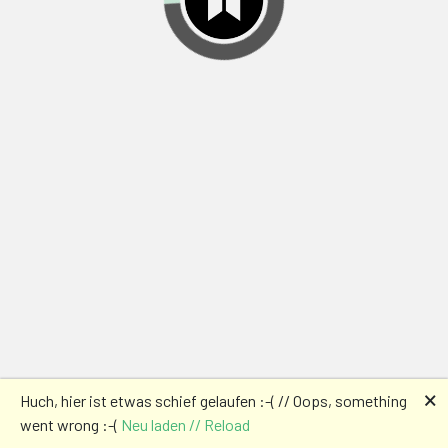
🗙
Huch, hier ist etwas schief gelaufen :-( // Oops, something
went wrong :-(
Neu laden // Reload