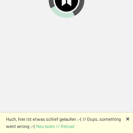
🗙
Huch, hier ist etwas schief gelaufen :-( // Oops, something
went wrong :-(
Neu laden // Reload