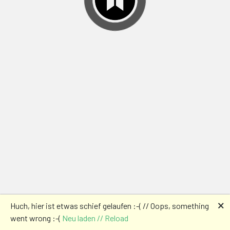
🗙
Huch, hier ist etwas schief gelaufen :-( // Oops, something
went wrong :-(
Neu laden // Reload