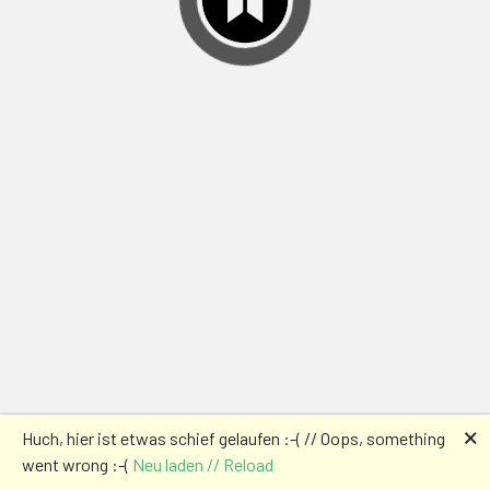
🗙
Huch, hier ist etwas schief gelaufen :-( // Oops, something
went wrong :-(
Neu laden // Reload