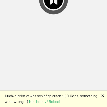
🗙
Huch, hier ist etwas schief gelaufen :-( // Oops, something
went wrong :-(
Neu laden // Reload