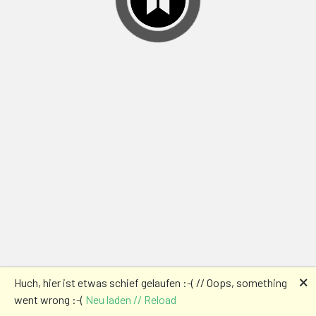
🗙
Huch, hier ist etwas schief gelaufen :-( // Oops, something
went wrong :-(
Neu laden // Reload