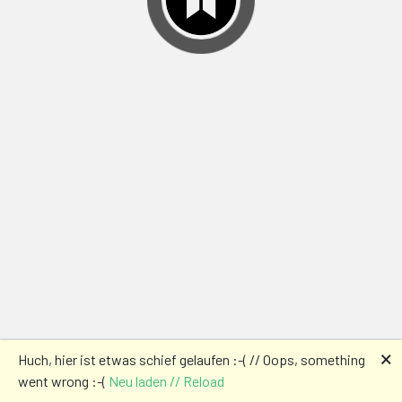
🗙
Huch, hier ist etwas schief gelaufen :-( // Oops, something
went wrong :-(
Neu laden // Reload