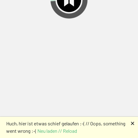
🗙
Huch, hier ist etwas schief gelaufen :-( // Oops, something
went wrong :-(
Neu laden // Reload