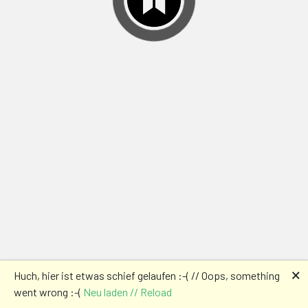
🗙
Huch, hier ist etwas schief gelaufen :-( // Oops, something
went wrong :-(
Neu laden // Reload