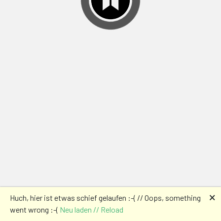
🗙
Huch, hier ist etwas schief gelaufen :-( // Oops, something
went wrong :-(
Neu laden // Reload