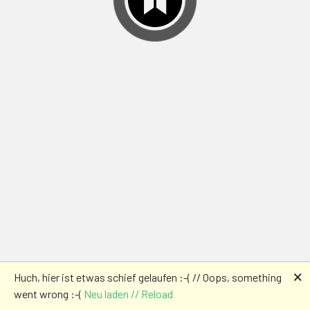
🗙
Huch, hier ist etwas schief gelaufen :-( // Oops, something
went wrong :-(
Neu laden // Reload