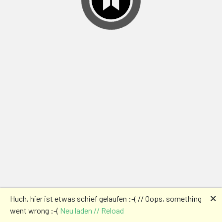
🗙
Huch, hier ist etwas schief gelaufen :-( // Oops, something
went wrong :-(
Neu laden // Reload