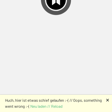
🗙
Huch, hier ist etwas schief gelaufen :-( // Oops, something
went wrong :-(
Neu laden // Reload