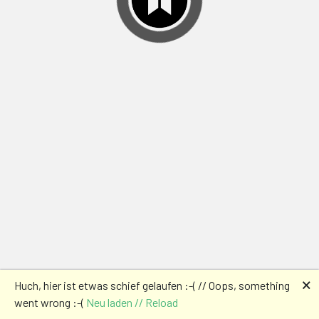
🗙
Huch, hier ist etwas schief gelaufen :-( // Oops, something
went wrong :-(
Neu laden // Reload