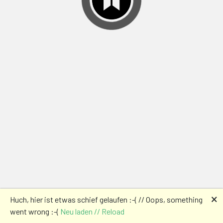
🗙
Huch, hier ist etwas schief gelaufen :-( // Oops, something
went wrong :-(
Neu laden // Reload