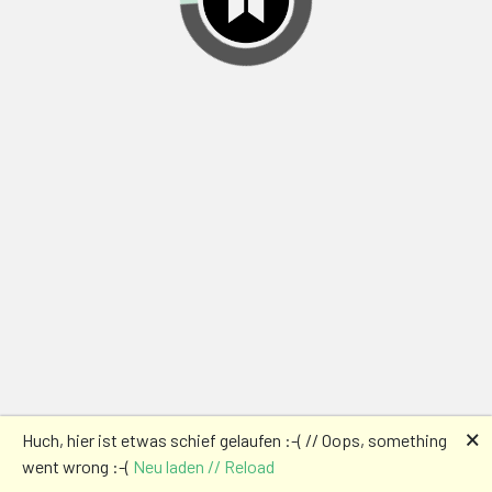
🗙
Huch, hier ist etwas schief gelaufen :-( // Oops, something
went wrong :-(
Neu laden // Reload