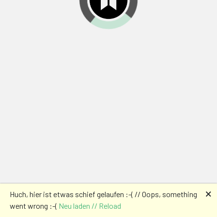
🗙
Huch, hier ist etwas schief gelaufen :-( // Oops, something
went wrong :-(
Neu laden // Reload