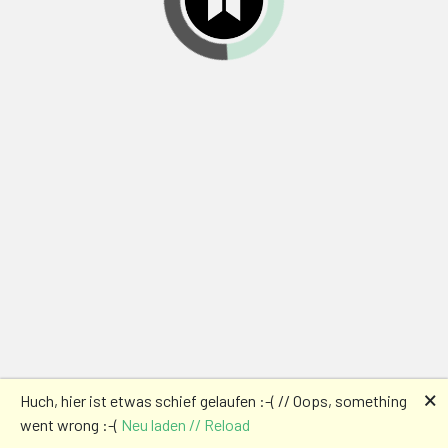
🗙
Huch, hier ist etwas schief gelaufen :-( // Oops, something
went wrong :-(
Neu laden // Reload