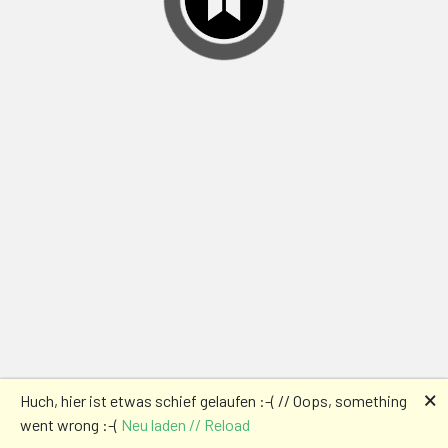
🗙
Huch, hier ist etwas schief gelaufen :-( // Oops, something
went wrong :-(
Neu laden // Reload