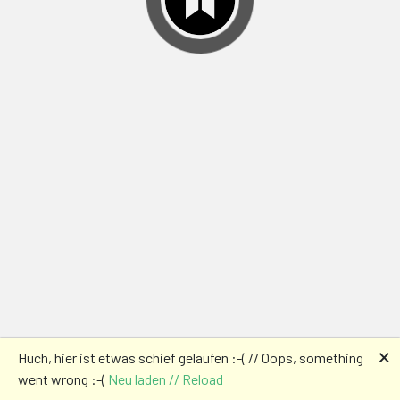
🗙
Huch, hier ist etwas schief gelaufen :-( // Oops, something
went wrong :-(
Neu laden // Reload