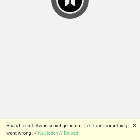
🗙
Huch, hier ist etwas schief gelaufen :-( // Oops, something
went wrong :-(
Neu laden // Reload