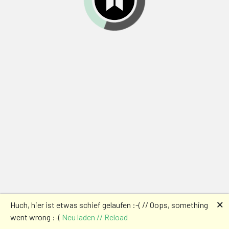
🗙
Huch, hier ist etwas schief gelaufen :-( // Oops, something
went wrong :-(
Neu laden // Reload