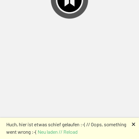
🗙
Huch, hier ist etwas schief gelaufen :-( // Oops, something
went wrong :-(
Neu laden // Reload