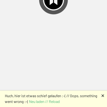
🗙
Huch, hier ist etwas schief gelaufen :-( // Oops, something
went wrong :-(
Neu laden // Reload