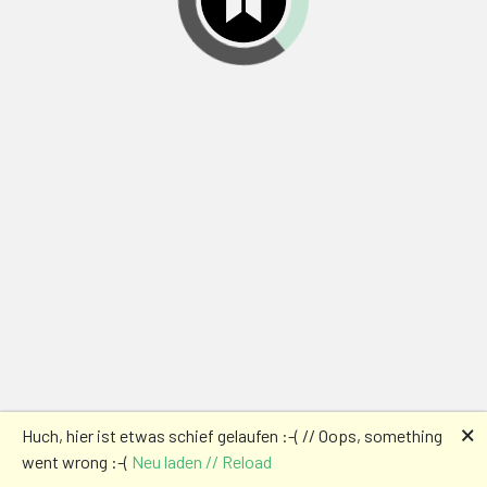
🗙
Huch, hier ist etwas schief gelaufen :-( // Oops, something
went wrong :-(
Neu laden // Reload