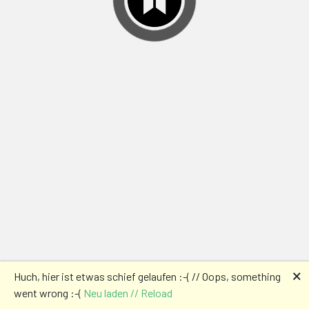
🗙
Huch, hier ist etwas schief gelaufen :-( // Oops, something
went wrong :-(
Neu laden // Reload