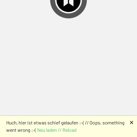
🗙
Huch, hier ist etwas schief gelaufen :-( // Oops, something
went wrong :-(
Neu laden // Reload