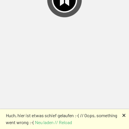
🗙
Huch, hier ist etwas schief gelaufen :-( // Oops, something
went wrong :-(
Neu laden // Reload