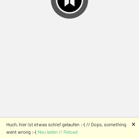
🗙
Huch, hier ist etwas schief gelaufen :-( // Oops, something
went wrong :-(
Neu laden // Reload