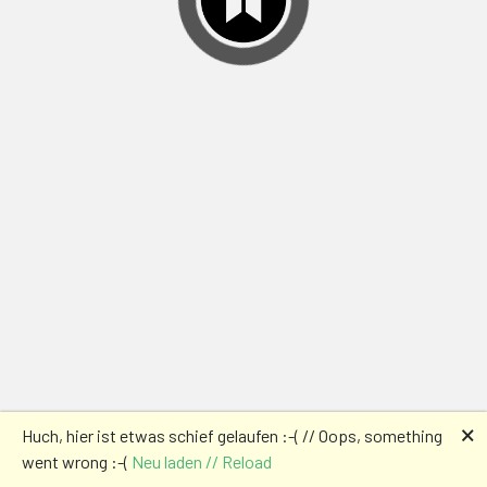
🗙
Huch, hier ist etwas schief gelaufen :-( // Oops, something
went wrong :-(
Neu laden // Reload