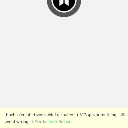
🗙
Huch, hier ist etwas schief gelaufen :-( // Oops, something
went wrong :-(
Neu laden // Reload