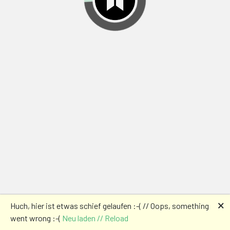
🗙
Huch, hier ist etwas schief gelaufen :-( // Oops, something
went wrong :-(
Neu laden // Reload