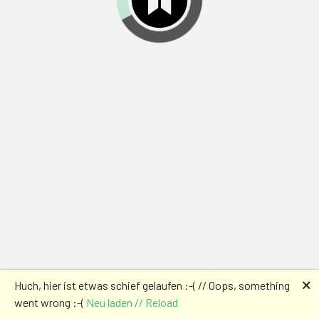
🗙
Huch, hier ist etwas schief gelaufen :-( // Oops, something
went wrong :-(
Neu laden // Reload