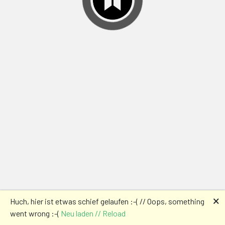
🗙
Huch, hier ist etwas schief gelaufen :-( // Oops, something
went wrong :-(
Neu laden // Reload