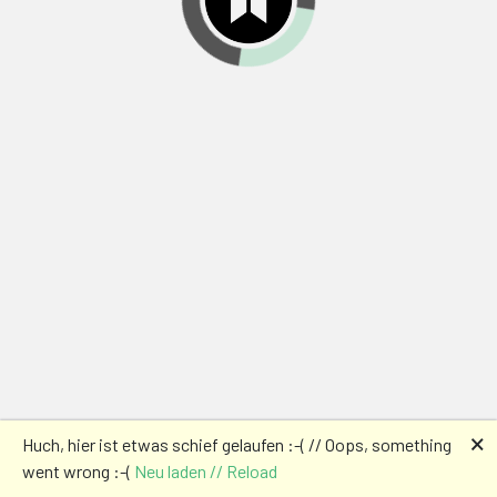
🗙
Huch, hier ist etwas schief gelaufen :-( // Oops, something
went wrong :-(
Neu laden // Reload