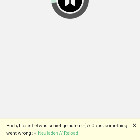
🗙
Huch, hier ist etwas schief gelaufen :-( // Oops, something
went wrong :-(
Neu laden // Reload