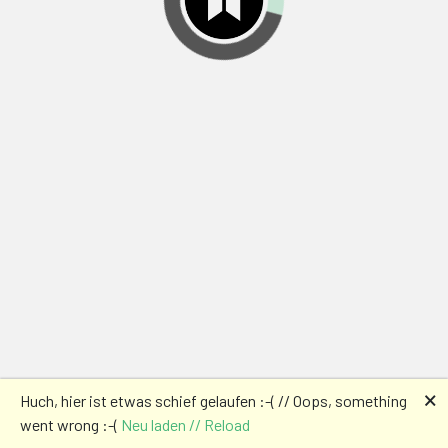
🗙
Huch, hier ist etwas schief gelaufen :-( // Oops, something
went wrong :-(
Neu laden // Reload