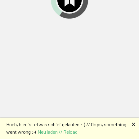
🗙
Huch, hier ist etwas schief gelaufen :-( // Oops, something
went wrong :-(
Neu laden // Reload