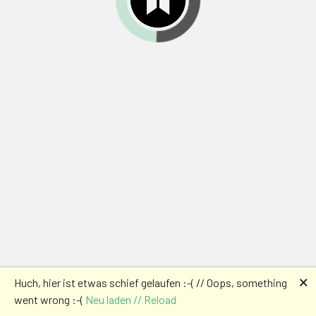
🗙
Huch, hier ist etwas schief gelaufen :-( // Oops, something
went wrong :-(
Neu laden // Reload