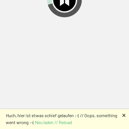
🗙
Huch, hier ist etwas schief gelaufen :-( // Oops, something
went wrong :-(
Neu laden // Reload