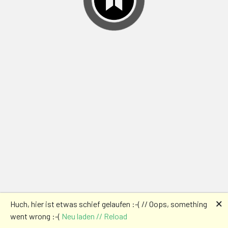
🗙
Huch, hier ist etwas schief gelaufen :-( // Oops, something
went wrong :-(
Neu laden // Reload