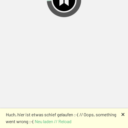
🗙
Huch, hier ist etwas schief gelaufen :-( // Oops, something
went wrong :-(
Neu laden // Reload