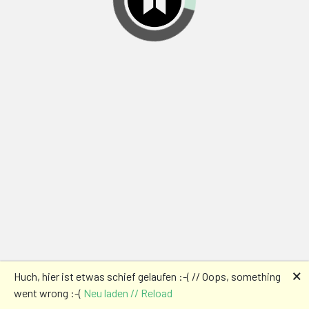
🗙
Huch, hier ist etwas schief gelaufen :-( // Oops, something
went wrong :-(
Neu laden // Reload