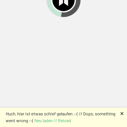
🗙
Huch, hier ist etwas schief gelaufen :-( // Oops, something
went wrong :-(
Neu laden // Reload