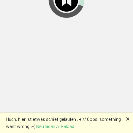
🗙
Huch, hier ist etwas schief gelaufen :-( // Oops, something
went wrong :-(
Neu laden // Reload