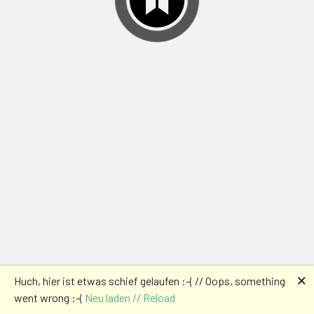
🗙
Huch, hier ist etwas schief gelaufen :-( // Oops, something
went wrong :-(
Neu laden // Reload