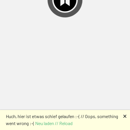
🗙
Huch, hier ist etwas schief gelaufen :-( // Oops, something
went wrong :-(
Neu laden // Reload