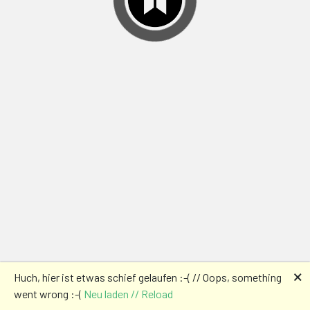
🗙
Huch, hier ist etwas schief gelaufen :-( // Oops, something
went wrong :-(
Neu laden // Reload